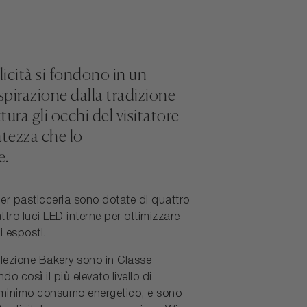
icità si fondono in un
spirazione dalla tradizione
tura gli occhi del visitatore
natezza che lo
e.
 per pasticceria sono dotate di quattro
ttro luci LED interne per ottimizzare
ti esposti.
ollezione Bakery sono in Classe
o così il più elevato livello di
 minimo consumo energetico, e sono