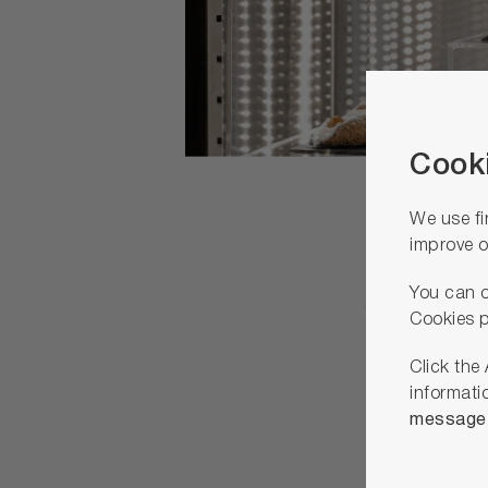
Cooki
We use fi
improve o
You can o
Vet
Cookies p
Click the
per
informati
message u