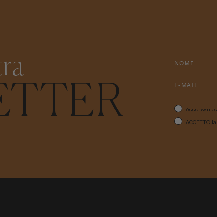
tra
ETTER
Acconsento 
ACCETTO l