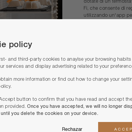
dotate di un termosta
Fi, che consente di re
utilizzando un'app pe
le varie attrezzature 
e policy
rst- and third-party cookies to anaylse your browsing habit
ur services and display advertising related to your preferenc
btain more information or find out how to change your setti
rine esposi
olicy.
 Accept button to confirm that you have read and accept th
 il tuo progetto di ospita
on provided.
Once you have accepted, we will no longer disp
ntil you delete the cookies on your device.
Rechazar
ACCE